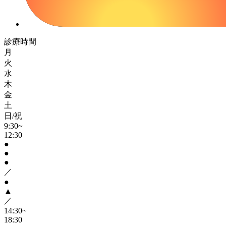
診療時間
月
火
水
木
金
土
日/祝
9:30~
12:30
●
●
●
／
●
▲
／
14:30~
18:30