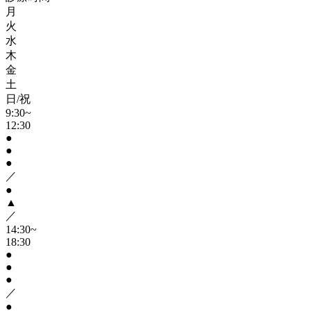
月
火
水
木
金
土
日/祝
9:30~
12:30
●
●
●
／
●
▲
／
14:30~
18:30
●
●
●
／
●