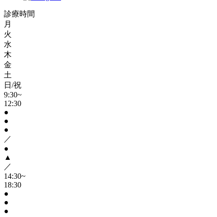
診療時間
月
火
水
木
金
土
日/祝
9:30~
12:30
●
●
●
／
●
▲
／
14:30~
18:30
●
●
●