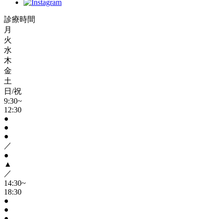
診療時間
月
火
水
木
金
土
日/祝
9:30~
12:30
●
●
●
／
●
▲
／
14:30~
18:30
●
●
●