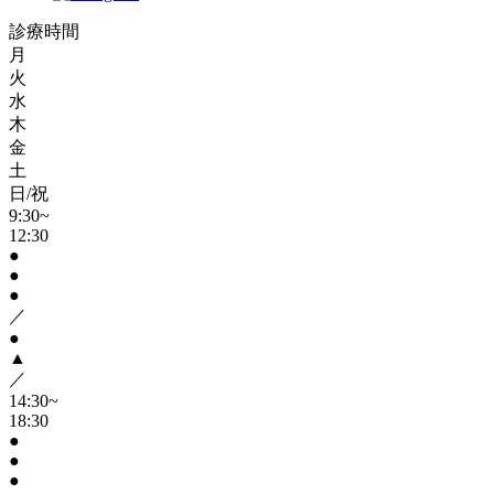
診療時間
月
火
水
木
金
土
日/祝
9:30~
12:30
●
●
●
／
●
▲
／
14:30~
18:30
●
●
●