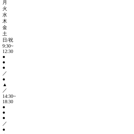
月
火
水
木
金
土
日/祝
9:30~
12:30
●
●
●
／
●
▲
／
14:30~
18:30
●
●
●
／
●