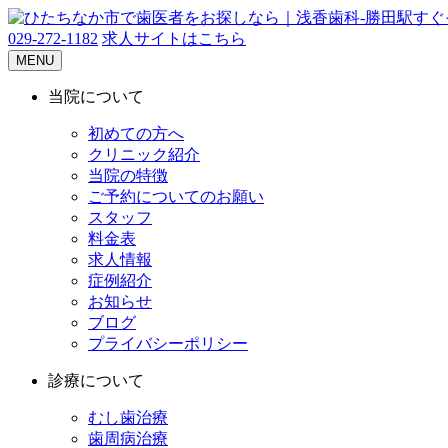
029-272-1182
求人サイトはこちら
MENU
当院について
初めての方へ
クリニック紹介
当院の特徴
ご予約についてのお願い
スタッフ
料金表
求人情報
症例紹介
お知らせ
ブログ
プライバシーポリシー
診療について
むし歯治療
歯周病治療