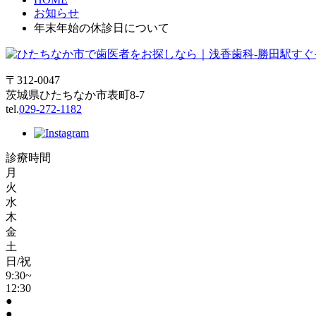
お知らせ
年末年始の休診日について
〒312-0047
茨城県ひたちなか市表町8-7
tel.
029-272-1182
診療時間
月
火
水
木
金
土
日/祝
9:30~
12:30
●
●