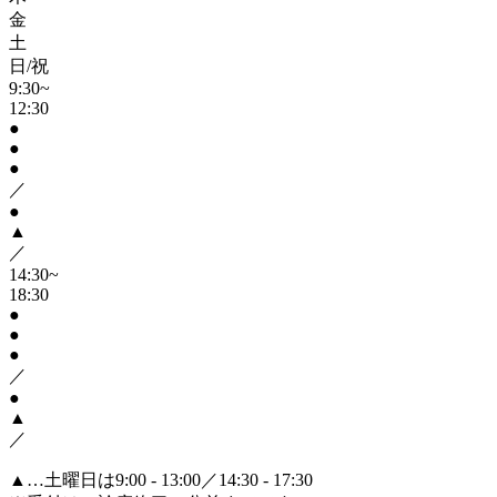
金
土
日/祝
9:30~
12:30
●
●
●
／
●
▲
／
14:30~
18:30
●
●
●
／
●
▲
／
▲
…土曜日は9:00 - 13:00／14:30 - 17:30