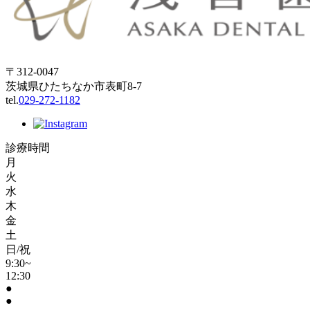
〒312-0047
茨城県ひたちなか市表町8-7
tel.
029-272-1182
診療時間
月
火
水
木
金
土
日/祝
9:30~
12:30
●
●